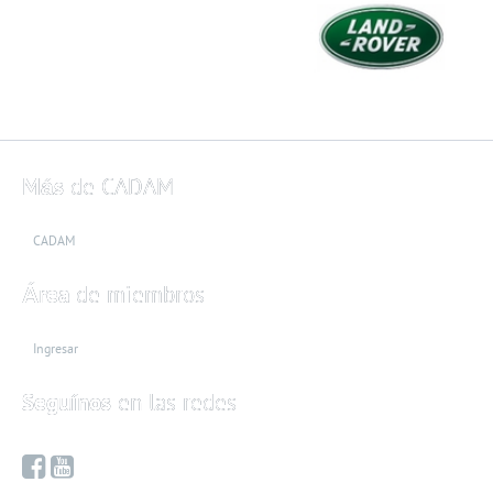
Más
de CADAM
CADAM
Área
de miembros
Ingresar
Seguínos
en las redes