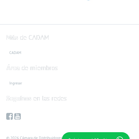
Más
de CADAM
CADAM
Área
de miembros
Ingresar
Seguínos
en las redes
© 2026 Cámara de Distribuidores de Automotores y Maquinarias (CADAM).