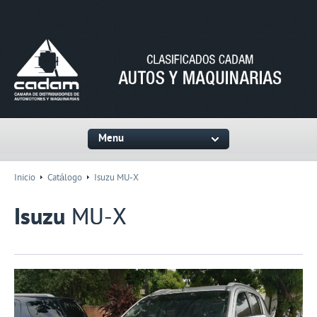
Menu
Inicio
Catálogo
Isuzu MU-X
Isuzu
MU-X